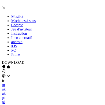
Mostbet
Machines à sous
Compte
Jeu d’aviateur
Instruction
Lien alternatif
android
iOS
PC
Prime
DOWNLOAD
fr
ru
uk
uk
pt
pl