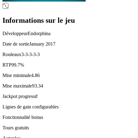
Informations sur le jeu
Développeur
Endorphina
Date de sortie
January 2017
Rouleaux
3-3-3-3-3
RTP
99.7%
Mise minimale
4.86
Mise maximale
93.34
Jackpot progressif
Lignes de gain configurables
Fonctionnalité bonus
Tours gratuits