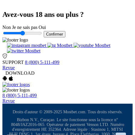
Avez-vous 18 ans ou plus ?
Non
Je ne sais pas
Oui
Confirmer
SUPPORT
8 (800) 5-111-499
Revue
DOWNLOAD
8 (800) 5-111-499
Revue
Droits d'auteur © 2009-2025 Mostbet.com. Tous droits réservés.
Bizbon N.V., Curaçao. Le site fonctionne sous la licence n°
8048/JAZ2016-065. Opérateur de paiement Venson LTD. Numéro
d'enregistrement HE 352364. Adresse légale : Stasinou 1, MITSI
BUILDING 1, 1er étage, bureau 4, Place Eleftherias, 1060, Nicosie,