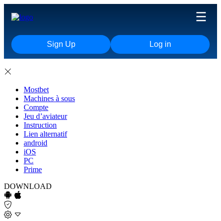
Sign Up
Log in
Mostbet
Machines à sous
Compte
Jeu d’aviateur
Instruction
Lien alternatif
android
iOS
PC
Prime
DOWNLOAD