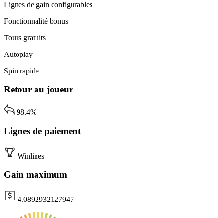
Lignes de gain configurables
Fonctionnalité bonus
Tours gratuits
Autoplay
Spin rapide
Retour au joueur
98.4%
Lignes de paiement
Winlines
Gain maximum
4.0892932127947