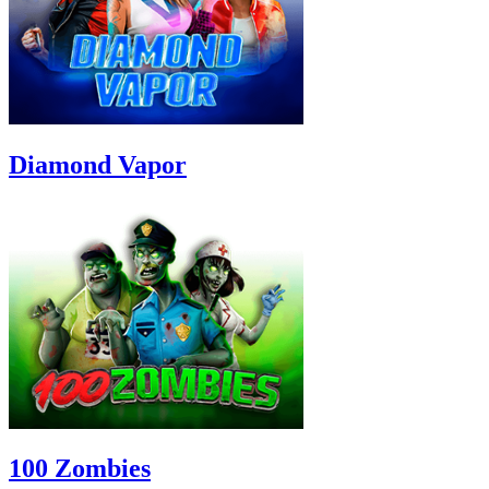
Diamond Vapor
100 Zombies