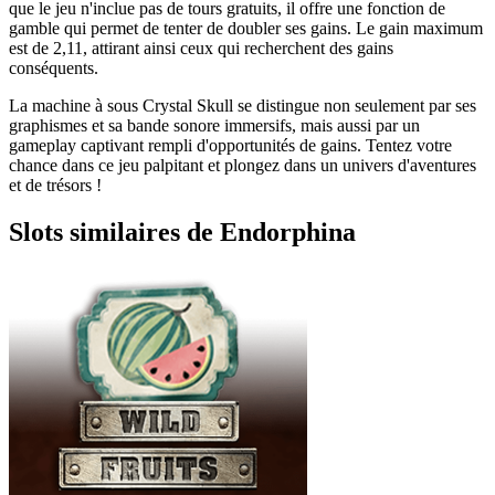
que le jeu n'inclue pas de tours gratuits, il offre une fonction de
gamble qui permet de tenter de doubler ses gains. Le gain maximum
est de 2,11, attirant ainsi ceux qui recherchent des gains
conséquents.
La machine à sous Crystal Skull se distingue non seulement par ses
graphismes et sa bande sonore immersifs, mais aussi par un
gameplay captivant rempli d'opportunités de gains. Tentez votre
chance dans ce jeu palpitant et plongez dans un univers d'aventures
et de trésors !
Slots similaires de Endorphina