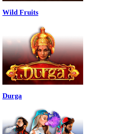
Wild Fruits
Durga