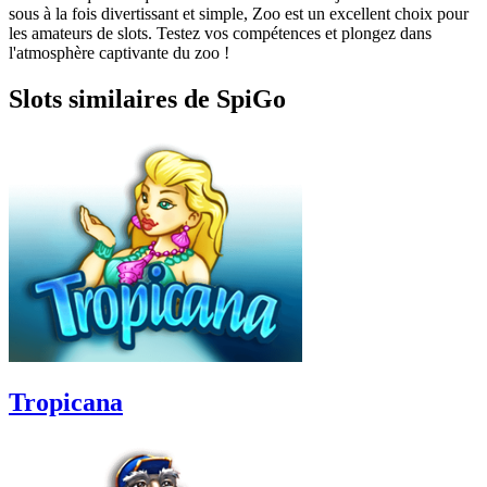
sous à la fois divertissant et simple, Zoo est un excellent choix pour
les amateurs de slots. Testez vos compétences et plongez dans
l'atmosphère captivante du zoo !
Slots similaires de SpiGo
Tropicana