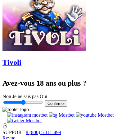
Tivoli
Avez-vous 18 ans ou plus ?
Non
Je ne sais pas
Oui
Confirmer
SUPPORT
8 (800) 5-111-499
Revue