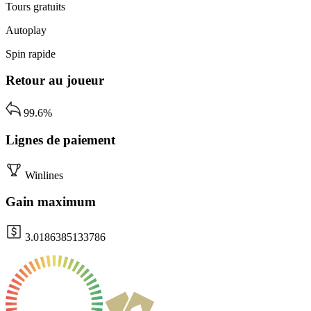
Tours gratuits
Autoplay
Spin rapide
Retour au joueur
99.6%
Lignes de paiement
Winlines
Gain maximum
3.0186385133786