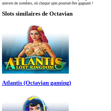
univers de zombies, où chaque spin pourrait être gagnant !
Slots similaires de Octavian
Atlantis (Octavian gaming)