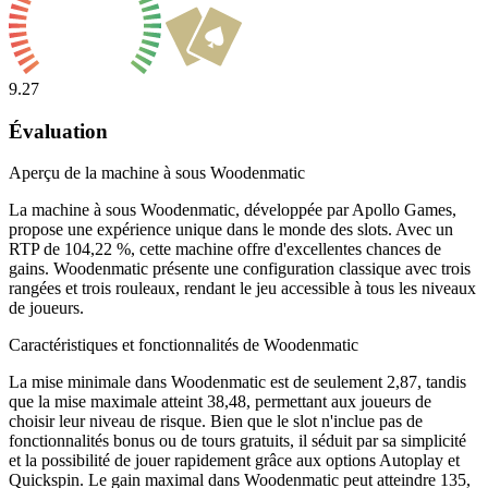
9.27
Évaluation
Aperçu de la machine à sous Woodenmatic
La machine à sous Woodenmatic, développée par Apollo Games,
propose une expérience unique dans le monde des slots. Avec un
RTP de 104,22 %, cette machine offre d'excellentes chances de
gains. Woodenmatic présente une configuration classique avec trois
rangées et trois rouleaux, rendant le jeu accessible à tous les niveaux
de joueurs.
Caractéristiques et fonctionnalités de Woodenmatic
La mise minimale dans Woodenmatic est de seulement 2,87, tandis
que la mise maximale atteint 38,48, permettant aux joueurs de
choisir leur niveau de risque. Bien que le slot n'inclue pas de
fonctionnalités bonus ou de tours gratuits, il séduit par sa simplicité
et la possibilité de jouer rapidement grâce aux options Autoplay et
Quickspin. Le gain maximal dans Woodenmatic peut atteindre 135,