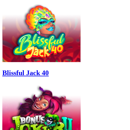
Blissful Jack 40