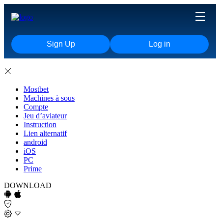
Sign Up
Log in
Mostbet
Machines à sous
Compte
Jeu d’aviateur
Instruction
Lien alternatif
android
iOS
PC
Prime
DOWNLOAD