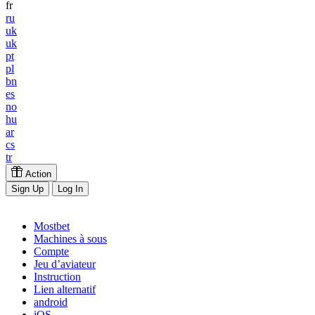
fr
ru
uk
uk
pt
pl
bn
es
no
hu
ar
cs
tr
Action
Sign Up
Log In
Mostbet
Machines à sous
Compte
Jeu d’aviateur
Instruction
Lien alternatif
android
iOS