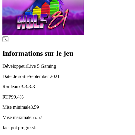
Informations sur le jeu
Développeur
Live 5 Gaming
Date de sortie
September 2021
Rouleaux
3-3-3-3
RTP
99.4%
Mise minimale
3.59
Mise maximale
55.57
Jackpot progressif