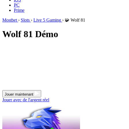
PC
Prime
Mostbet
›
Slots
›
Live 5 Gaming
›
🧩 Wolf 81
Wolf 81 Démo
Jouer maintenant
Jouer avec de l'argent réel