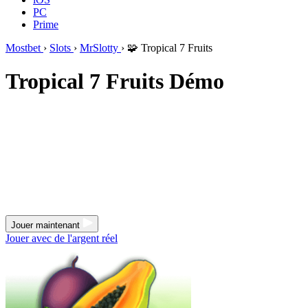
PC
Prime
Mostbet
›
Slots
›
MrSlotty
›
🧩 Tropical 7 Fruits
Tropical 7 Fruits Démo
Jouer maintenant
Jouer avec de l'argent réel