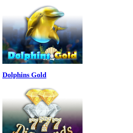
Dolphins Gold