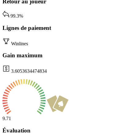
Retour au joueur
99.3%
Lignes de paiement
Winlines
Gain maximum
3.6053634474834
9.71
Évaluation