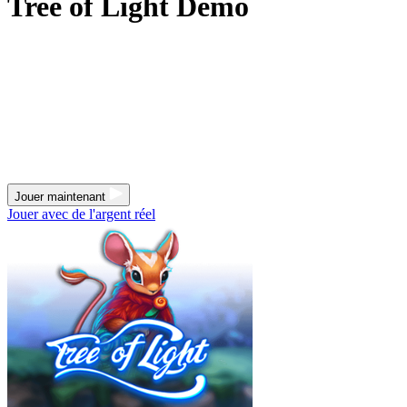
Tree of Light Démo
Jouer maintenant
Jouer avec de l'argent réel