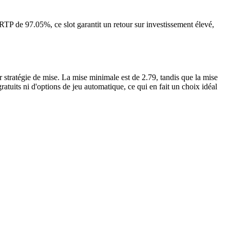
TP de 97.05%, ce slot garantit un retour sur investissement élevé,
r stratégie de mise. La mise minimale est de 2.79, tandis que la mise
ratuits ni d'options de jeu automatique, ce qui en fait un choix idéal