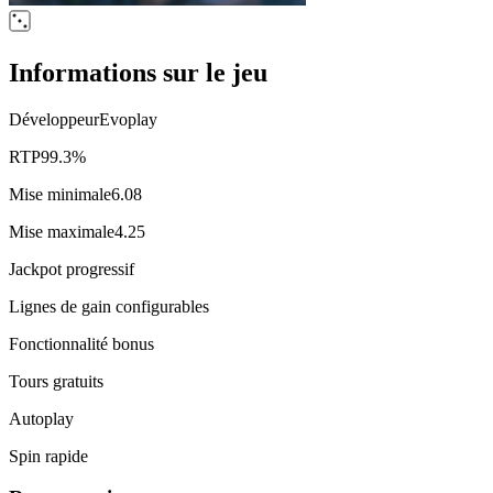
Informations sur le jeu
Développeur
Evoplay
RTP
99.3%
Mise minimale
6.08
Mise maximale
4.25
Jackpot progressif
Lignes de gain configurables
Fonctionnalité bonus
Tours gratuits
Autoplay
Spin rapide