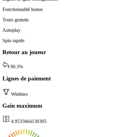
Fonctionnalité bonus
Tours gratuits
Autoplay
Spin rapide
Retour au joueur
90.3%
Lignes de paiement
Winlines
Gain maximum
4.9535664130305