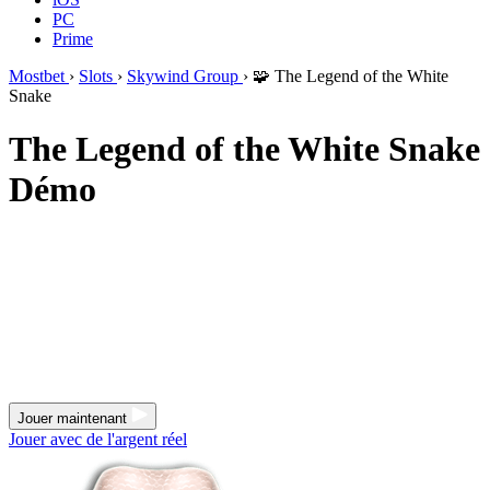
PC
Prime
Mostbet
›
Slots
›
Skywind Group
›
🧩 The Legend of the White
Snake
The Legend of the White Snake
Démo
Jouer maintenant
Jouer avec de l'argent réel