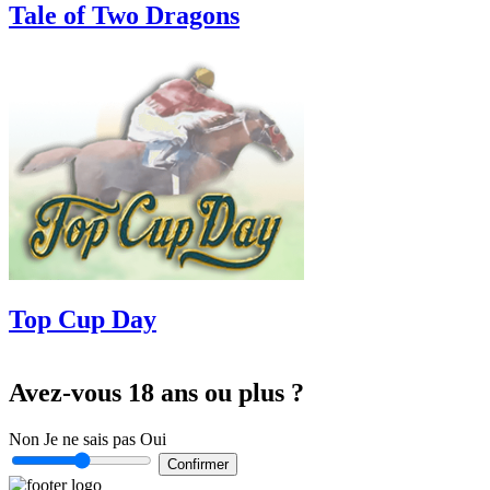
Tale of Two Dragons
Top Cup Day
Avez-vous 18 ans ou plus ?
Non
Je ne sais pas
Oui
Confirmer