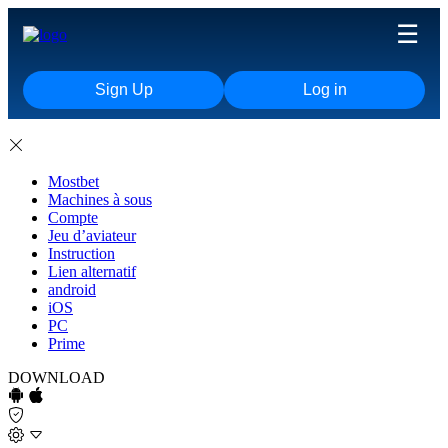
Sign Up
Log in
Mostbet
Machines à sous
Compte
Jeu d’aviateur
Instruction
Lien alternatif
android
iOS
PC
Prime
DOWNLOAD