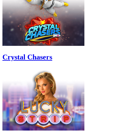
Crystal Chasers