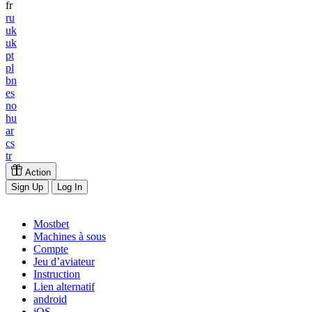
fr
ru
uk
uk
pt
pl
bn
es
no
hu
ar
cs
tr
Action
Sign Up
Log In
Mostbet
Machines à sous
Compte
Jeu d’aviateur
Instruction
Lien alternatif
android
iOS