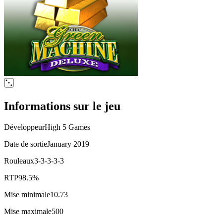
Informations sur le jeu
Développeur
High 5 Games
Date de sortie
January 2019
Rouleaux
3-3-3-3-3
RTP
98.5%
Mise minimale
10.73
Mise maximale
500