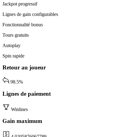
Jackpot progressif
Lignes de gain configurables
Fonctionnalité bonus
Tours gratuits
Autoplay
Spin rapide
Retour au joueur
98.5%
Lignes de paiement
Winlines
Gain maximum
4.0205876067789