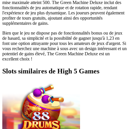
mise maximale atteint 500. The Green Machine Deluxe inclut des
fonctionnalités de jeu automatique et de rotation rapide, rendant
l'expérience de jeu plus dynamique. Les joueurs peuvent également
profiter de tours gratuits, ajoutant ainsi des opportunités
supplémentaires de gains.
Bien que le jeu ne dispose pas de fonctionnalités bonus ou de jeux
de hasard, sa simplicité et la possibilité de gagner jusqu'à 1,23 en
font une option attrayante pour tous les amateurs de jeux d'argent. Si
vous recherchez une machine à sous avec un design intéressant et un
potentiel de gains élevé, The Green Machine Deluxe est un
excellent choix !
Slots similaires de High 5 Games