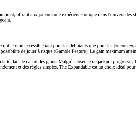
omat, offrant aux joueurs une expérience unique dans l'univers des sl
ageant.
 qui le rend accessible tant pour les débutants que pour les joueurs exp
la possibilité de jouer à risque (Gamble Feature). Le gain maximum attei
larté dans le calcul des gains. Malgré l'absence de jackpot progressif,
ndement et des règles simples, The Expandable est un choix idéal pour vo