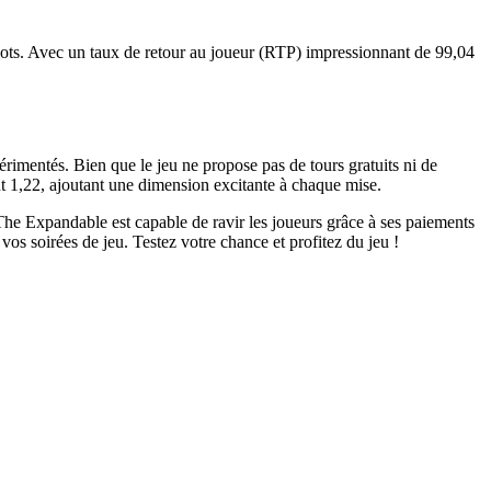
ots. Avec un taux de retour au joueur (RTP) impressionnant de 99,04
érimentés. Bien que le jeu ne propose pas de tours gratuits ni de
nt 1,22, ajoutant une dimension excitante à chaque mise.
 The Expandable est capable de ravir les joueurs grâce à ses paiements
s soirées de jeu. Testez votre chance et profitez du jeu !