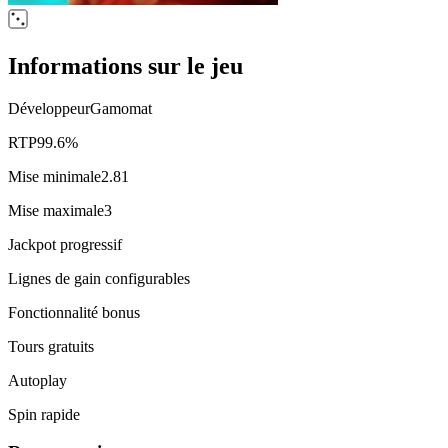
Informations sur le jeu
Développeur
Gamomat
RTP
99.6%
Mise minimale
2.81
Mise maximale
3
Jackpot progressif
Lignes de gain configurables
Fonctionnalité bonus
Tours gratuits
Autoplay
Spin rapide