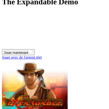
The Expandable Démo
Jouer maintenant
Jouer avec de l'argent réel