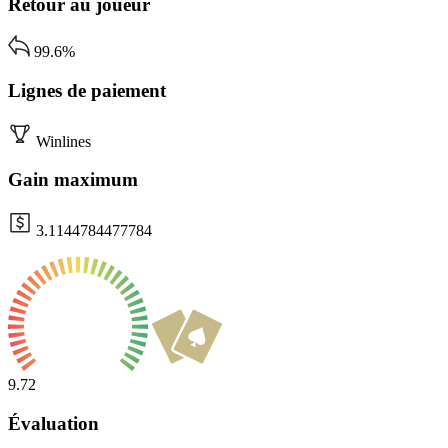
Retour au joueur
99.6%
Lignes de paiement
Winlines
Gain maximum
3.1144784477784
9.72
Évaluation