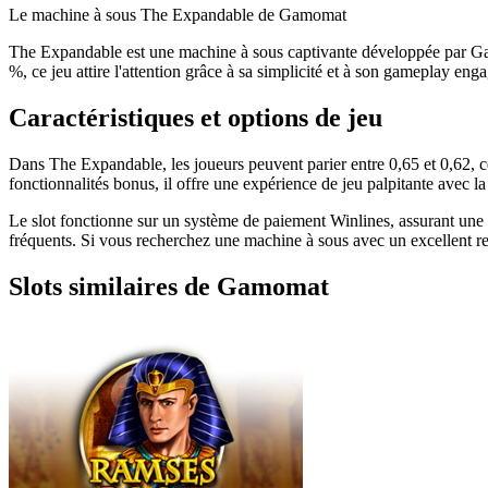
Le machine à sous The Expandable de Gamomat
The Expandable est une machine à sous captivante développée par Gam
%, ce jeu attire l'attention grâce à sa simplicité et à son gameplay eng
Caractéristiques et options de jeu
Dans The Expandable, les joueurs peuvent parier entre 0,65 et 0,62, ce
fonctionnalités bonus, il offre une expérience de jeu palpitante avec 
Le slot fonctionne sur un système de paiement Winlines, assurant une c
fréquents. Si vous recherchez une machine à sous avec un excellent re
Slots similaires de Gamomat