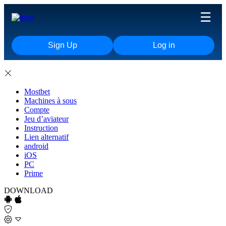
Sign Up
Log in
Mostbet
Machines à sous
Compte
Jeu d’aviateur
Instruction
Lien alternatif
android
iOS
PC
Prime
DOWNLOAD