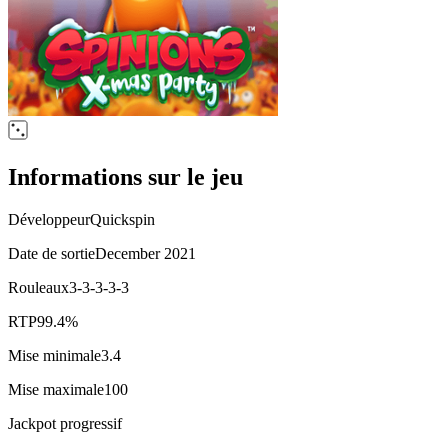
Informations sur le jeu
Développeur
Quickspin
Date de sortie
December 2021
Rouleaux
3-3-3-3-3
RTP
99.4%
Mise minimale
3.4
Mise maximale
100
Jackpot progressif