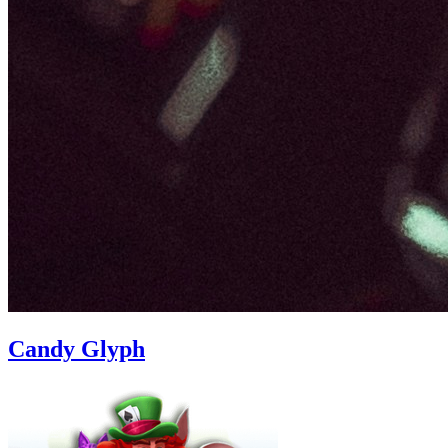
Candy Glyph