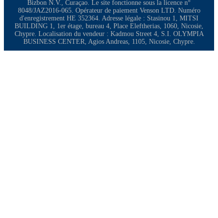
Bizbon N.V., Curaçao. Le site fonctionne sous la licence n°
8048/JAZ2016-065. Opérateur de paiement Venson LTD. Numéro
d'enregistrement HE 352364. Adresse légale : Stasinou 1, MITSI
BUILDING 1, 1er étage, bureau 4, Place Eleftherias, 1060, Nicosie,
Chypre. Localisation du vendeur : Kadmou Street 4, S.I. OLYMPIA
BUSINESS CENTER, Agios Andreas, 1105, Nicosie, Chypre.