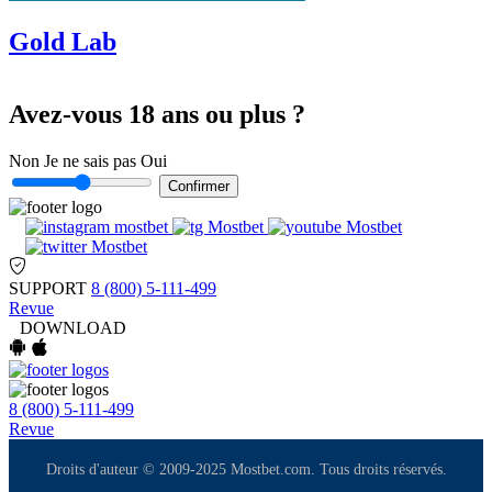
Gold Lab
Avez-vous 18 ans ou plus ?
Non
Je ne sais pas
Oui
Confirmer
SUPPORT
8 (800) 5-111-499
Revue
DOWNLOAD
8 (800) 5-111-499
Revue
Droits d'auteur © 2009-2025 Mostbet.com. Tous droits réservés.