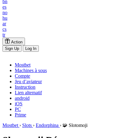
bn
es
no
hu
ar
cs
tr
Action
Sign Up
Log In
Mostbet
Machines à sous
Compte
Jeu d’aviateur
Instruction
Lien alternatif
android
iOS
PC
Prime
Mostbet
›
Slots
›
Endorphina
›
🧩 Slotomoji