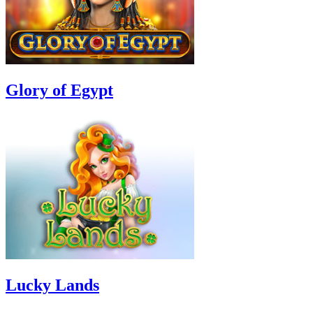
Glory of Egypt
Lucky Lands