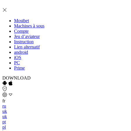
Mostbet
Machines à sous
Compte
Jeu d’aviateur
Instruction
Lien alternatif
android
iOS
PC
Prime
DOWNLOAD
fr
ru
uk
uk
pt
pl