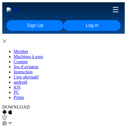
Sign Up
Log in
Mostbet
Machines à sous
Compte
Jeu d’aviateur
Instruction
Lien alternatif
android
iOS
PC
Prime
DOWNLOAD