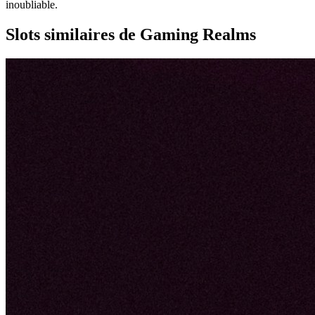
inoubliable.
Slots similaires de Gaming Realms