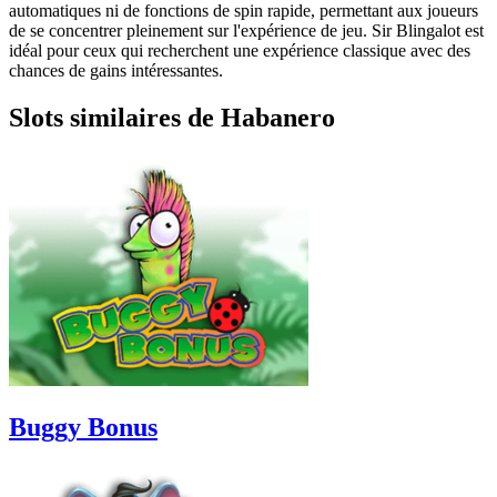
automatiques ni de fonctions de spin rapide, permettant aux joueurs
de se concentrer pleinement sur l'expérience de jeu. Sir Blingalot est
idéal pour ceux qui recherchent une expérience classique avec des
chances de gains intéressantes.
Slots similaires de Habanero
Buggy Bonus