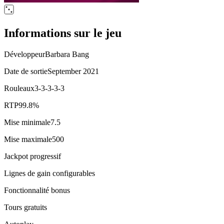
Informations sur le jeu
Développeur
Barbara Bang
Date de sortie
September 2021
Rouleaux
3-3-3-3-3
RTP
99.8%
Mise minimale
7.5
Mise maximale
500
Jackpot progressif
Lignes de gain configurables
Fonctionnalité bonus
Tours gratuits