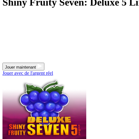
Shiny Fruity Seven: Deluxe 5 L
Jouer maintenant
Jouer avec de l'argent réel