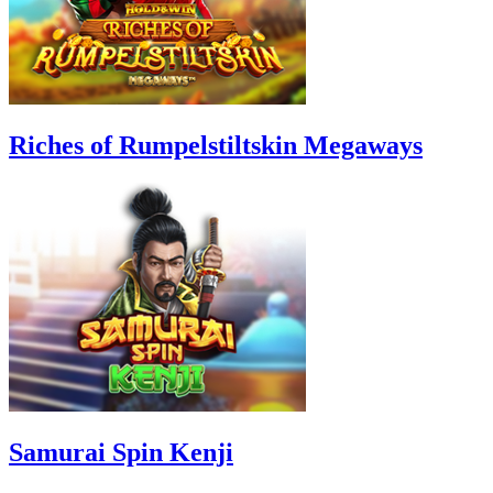
Riches of Rumpelstiltskin Megaways
Samurai Spin Kenji