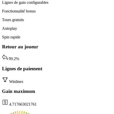
Lignes de gain configurables
Fonctionnalité bonus
Tours gratuits
Autoplay
Spin rapide
Retour au joueur
99.2%
Lignes de paiement
Winlines
Gain maximum
4.717663021761