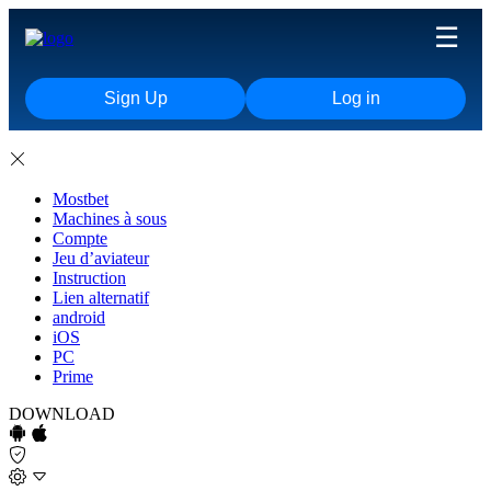
Sign Up
Log in
Mostbet
Machines à sous
Compte
Jeu d’aviateur
Instruction
Lien alternatif
android
iOS
PC
Prime
DOWNLOAD