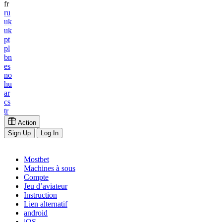
fr
ru
uk
uk
pt
pl
bn
es
no
hu
ar
cs
tr
Action
Sign Up
Log In
Mostbet
Machines à sous
Compte
Jeu d’aviateur
Instruction
Lien alternatif
android
iOS