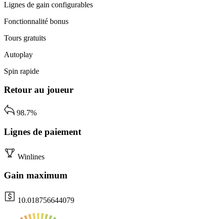
Lignes de gain configurables
Fonctionnalité bonus
Tours gratuits
Autoplay
Spin rapide
Retour au joueur
98.7%
Lignes de paiement
Winlines
Gain maximum
10.018756644079