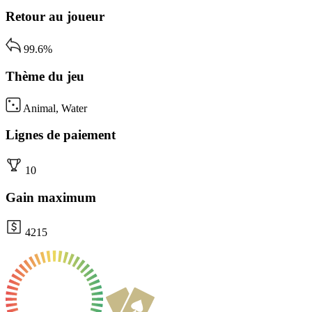
Retour au joueur
99.6%
Thème du jeu
Animal, Water
Lignes de paiement
10
Gain maximum
4215