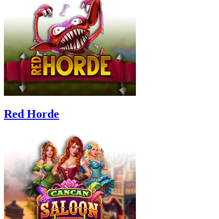
Red Horde