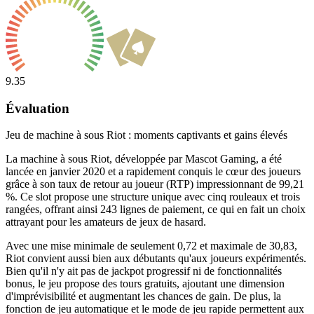
9.35
Évaluation
Jeu de machine à sous Riot : moments captivants et gains élevés
La machine à sous Riot, développée par Mascot Gaming, a été
lancée en janvier 2020 et a rapidement conquis le cœur des joueurs
grâce à son taux de retour au joueur (RTP) impressionnant de 99,21
%. Ce slot propose une structure unique avec cinq rouleaux et trois
rangées, offrant ainsi 243 lignes de paiement, ce qui en fait un choix
attrayant pour les amateurs de jeux de hasard.
Avec une mise minimale de seulement 0,72 et maximale de 30,83,
Riot convient aussi bien aux débutants qu'aux joueurs expérimentés.
Bien qu'il n'y ait pas de jackpot progressif ni de fonctionnalités
bonus, le jeu propose des tours gratuits, ajoutant une dimension
d'imprévisibilité et augmentant les chances de gain. De plus, la
fonction de jeu automatique et le mode de jeu rapide permettent aux