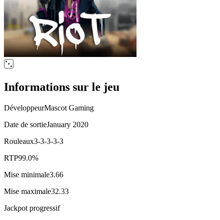
Informations sur le jeu
Développeur
Mascot Gaming
Date de sortie
January 2020
Rouleaux
3-3-3-3-3
RTP
99.0%
Mise minimale
3.66
Mise maximale
32.33
Jackpot progressif