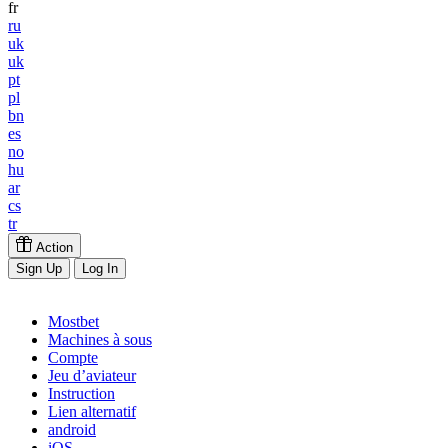
fr
ru
uk
uk
pt
pl
bn
es
no
hu
ar
cs
tr
Action
Sign Up
Log In
Mostbet
Machines à sous
Compte
Jeu d’aviateur
Instruction
Lien alternatif
android
iOS