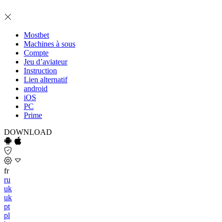
Mostbet
Machines à sous
Compte
Jeu d’aviateur
Instruction
Lien alternatif
android
iOS
PC
Prime
DOWNLOAD
fr
ru
uk
uk
pt
pl