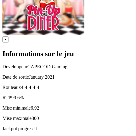
Informations sur le jeu
Développeur
CAPECOD Gaming
Date de sortie
January 2021
Rouleaux
4-4-4-4-4
RTP
99.6%
Mise minimale
6.92
Mise maximale
300
Jackpot progressif