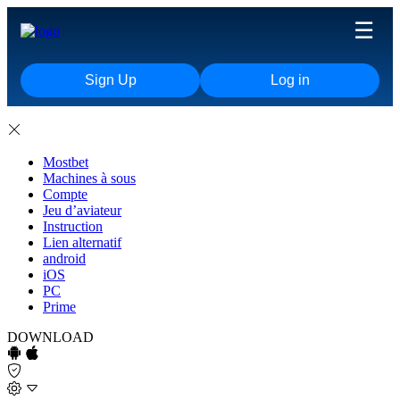
Sign Up
Log in
Mostbet
Machines à sous
Compte
Jeu d’aviateur
Instruction
Lien alternatif
android
iOS
PC
Prime
DOWNLOAD