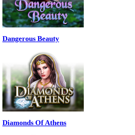
Dangerous Beauty
Diamonds Of Athens