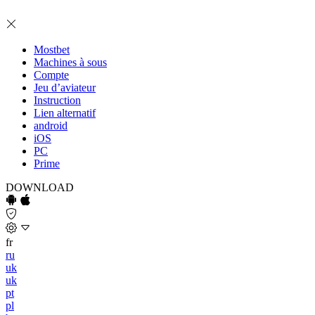
Mostbet
Machines à sous
Compte
Jeu d’aviateur
Instruction
Lien alternatif
android
iOS
PC
Prime
DOWNLOAD
fr
ru
uk
uk
pt
pl