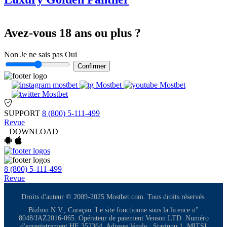
Avez-vous 18 ans ou plus ?
Non
Je ne sais pas
Oui
Confirmer
SUPPORT
8 (800) 5-111-499
Revue
DOWNLOAD
8 (800) 5-111-499
Revue
Droits d'auteur © 2009-2025 Mostbet.com. Tous droits réservés.
Bizbon N.V., Curaçao. Le site fonctionne sous la licence n°
8048/JAZ2016-065. Opérateur de paiement Venson LTD. Numéro
d'enregistrement HE 352364. Adresse légale : Stasinou 1, MITSI