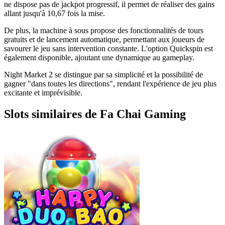
ne dispose pas de jackpot progressif, il permet de réaliser des gains
allant jusqu'à 10,67 fois la mise.
De plus, la machine à sous propose des fonctionnalités de tours
gratuits et de lancement automatique, permettant aux joueurs de
savourer le jeu sans intervention constante. L'option Quickspin est
également disponible, ajoutant une dynamique au gameplay.
Night Market 2 se distingue par sa simplicité et la possibilité de
gagner "dans toutes les directions", rendant l'expérience de jeu plus
excitante et imprévisible.
Slots similaires de Fa Chai Gaming