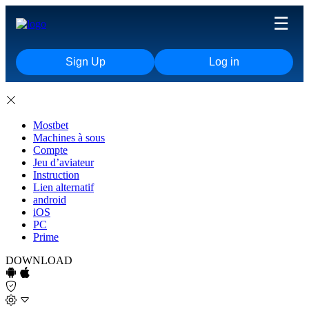
Sign Up
Log in
Mostbet
Machines à sous
Compte
Jeu d’aviateur
Instruction
Lien alternatif
android
iOS
PC
Prime
DOWNLOAD