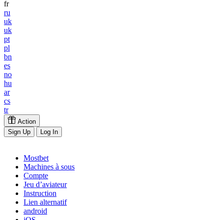
fr
ru
uk
uk
pt
pl
bn
es
no
hu
ar
cs
tr
Action
Sign Up
Log In
Mostbet
Machines à sous
Compte
Jeu d’aviateur
Instruction
Lien alternatif
android
iOS