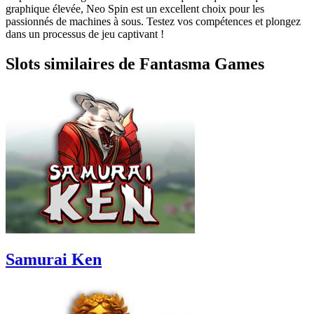
graphique élevée, Neo Spin est un excellent choix pour les
passionnés de machines à sous. Testez vos compétences et plongez
dans un processus de jeu captivant !
Slots similaires de Fantasma Games
Samurai Ken