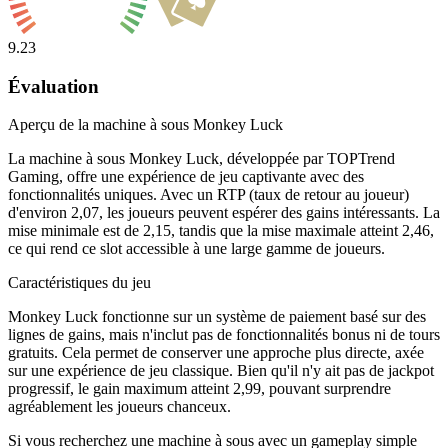
9.23
Évaluation
Aperçu de la machine à sous Monkey Luck
La machine à sous Monkey Luck, développée par TOPTrend
Gaming, offre une expérience de jeu captivante avec des
fonctionnalités uniques. Avec un RTP (taux de retour au joueur)
d'environ 2,07, les joueurs peuvent espérer des gains intéressants. La
mise minimale est de 2,15, tandis que la mise maximale atteint 2,46,
ce qui rend ce slot accessible à une large gamme de joueurs.
Caractéristiques du jeu
Monkey Luck fonctionne sur un système de paiement basé sur des
lignes de gains, mais n'inclut pas de fonctionnalités bonus ni de tours
gratuits. Cela permet de conserver une approche plus directe, axée
sur une expérience de jeu classique. Bien qu'il n'y ait pas de jackpot
progressif, le gain maximum atteint 2,99, pouvant surprendre
agréablement les joueurs chanceux.
Si vous recherchez une machine à sous avec un gameplay simple