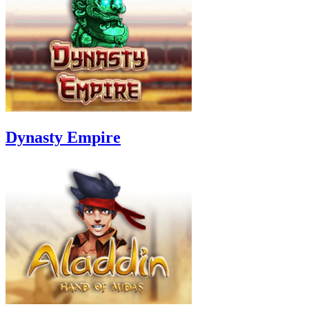
Dynasty Empire