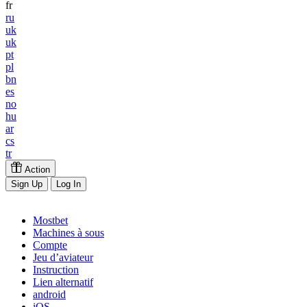
fr
ru
uk
uk
pt
pl
bn
es
no
hu
ar
cs
tr
Action
Sign Up
Log In
Mostbet
Machines à sous
Compte
Jeu d’aviateur
Instruction
Lien alternatif
android
iOS