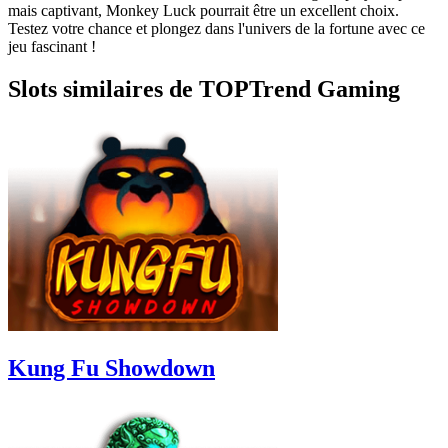
mais captivant, Monkey Luck pourrait être un excellent choix.
Testez votre chance et plongez dans l'univers de la fortune avec ce
jeu fascinant !
Slots similaires de TOPTrend Gaming
Kung Fu Showdown