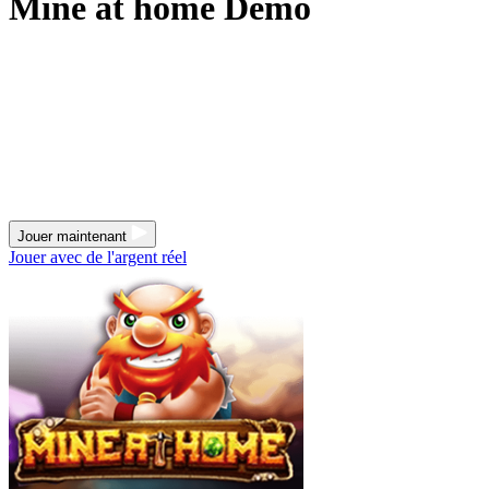
Mine at home Démo
Jouer maintenant
Jouer avec de l'argent réel