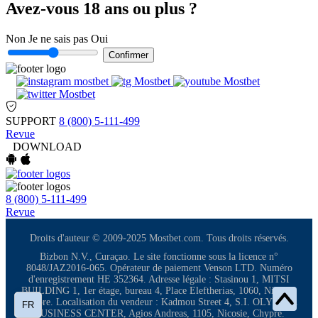
Avez-vous 18 ans ou plus ?
Non
Je ne sais pas
Oui
Confirmer
SUPPORT
8 (800) 5-111-499
Revue
DOWNLOAD
8 (800) 5-111-499
Revue
Droits d'auteur © 2009-2025 Mostbet.com. Tous droits réservés.
Bizbon N.V., Curaçao. Le site fonctionne sous la licence n°
8048/JAZ2016-065. Opérateur de paiement Venson LTD. Numéro
d'enregistrement HE 352364. Adresse légale : Stasinou 1, MITSI
BUILDING 1, 1er étage, bureau 4, Place Eleftherias, 1060, Nicosie,
Chypre. Localisation du vendeur : Kadmou Street 4, S.I. OLYMPIA
FR
BUSINESS CENTER, Agios Andreas, 1105, Nicosie, Chypre.