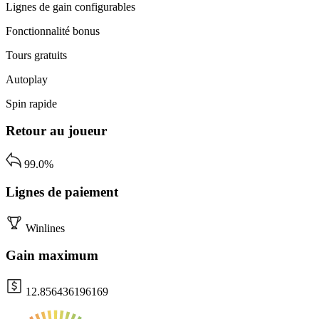
Lignes de gain configurables
Fonctionnalité bonus
Tours gratuits
Autoplay
Spin rapide
Retour au joueur
99.0%
Lignes de paiement
Winlines
Gain maximum
12.856436196169