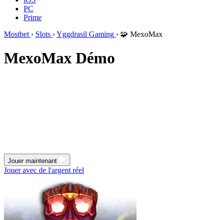
PC
Prime
Mostbet
›
Slots
›
Yggdrasil Gaming
›
🧩 MexoMax
MexoMax Démo
Jouer maintenant
Jouer avec de l'argent réel