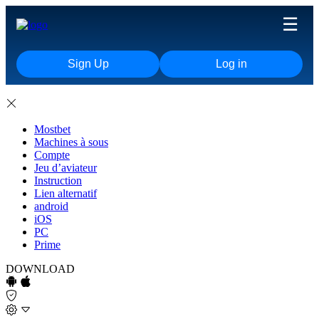
Sign Up
Log in
Mostbet
Machines à sous
Compte
Jeu d’aviateur
Instruction
Lien alternatif
android
iOS
PC
Prime
DOWNLOAD