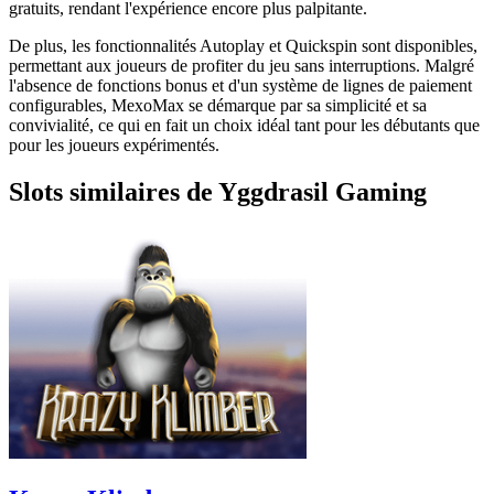
gratuits, rendant l'expérience encore plus palpitante.
De plus, les fonctionnalités Autoplay et Quickspin sont disponibles,
permettant aux joueurs de profiter du jeu sans interruptions. Malgré
l'absence de fonctions bonus et d'un système de lignes de paiement
configurables, MexoMax se démarque par sa simplicité et sa
convivialité, ce qui en fait un choix idéal tant pour les débutants que
pour les joueurs expérimentés.
Slots similaires de Yggdrasil Gaming