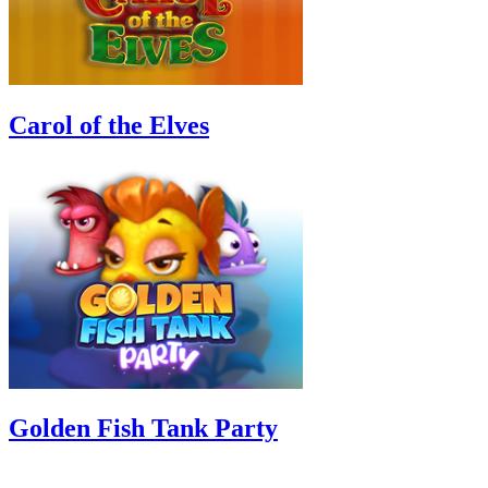
Carol of the Elves
Golden Fish Tank Party