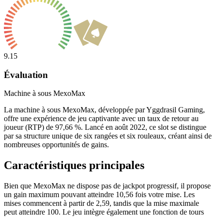
9.15
Évaluation
Machine à sous MexoMax
La machine à sous MexoMax, développée par Yggdrasil Gaming,
offre une expérience de jeu captivante avec un taux de retour au
joueur (RTP) de 97,66 %. Lancé en août 2022, ce slot se distingue
par sa structure unique de six rangées et six rouleaux, créant ainsi de
nombreuses opportunités de gains.
Caractéristiques principales
Bien que MexoMax ne dispose pas de jackpot progressif, il propose
un gain maximum pouvant atteindre 10,56 fois votre mise. Les
mises commencent à partir de 2,59, tandis que la mise maximale
peut atteindre 100. Le jeu intègre également une fonction de tours