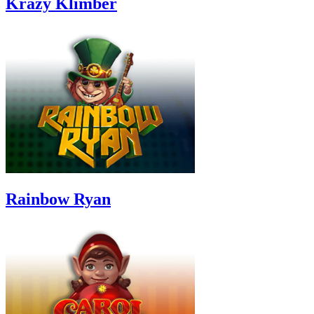
Krazy Klimber
Rainbow Ryan