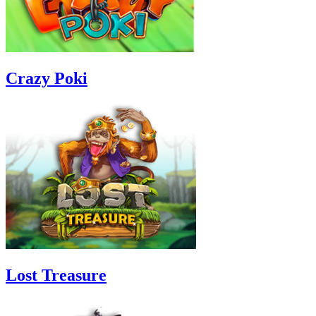
Crazy Poki
Lost Treasure