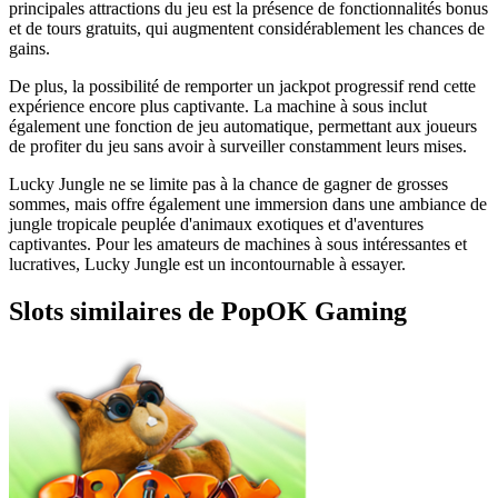
principales attractions du jeu est la présence de fonctionnalités bonus
et de tours gratuits, qui augmentent considérablement les chances de
gains.
De plus, la possibilité de remporter un jackpot progressif rend cette
expérience encore plus captivante. La machine à sous inclut
également une fonction de jeu automatique, permettant aux joueurs
de profiter du jeu sans avoir à surveiller constamment leurs mises.
Lucky Jungle ne se limite pas à la chance de gagner de grosses
sommes, mais offre également une immersion dans une ambiance de
jungle tropicale peuplée d'animaux exotiques et d'aventures
captivantes. Pour les amateurs de machines à sous intéressantes et
lucratives, Lucky Jungle est un incontournable à essayer.
Slots similaires de PopOK Gaming