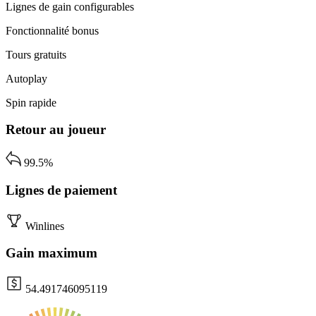
Lignes de gain configurables
Fonctionnalité bonus
Tours gratuits
Autoplay
Spin rapide
Retour au joueur
99.5%
Lignes de paiement
Winlines
Gain maximum
54.491746095119