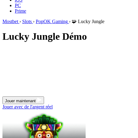
PC
Prime
Mostbet
›
Slots
›
PopOK Gaming
›
🧩 Lucky Jungle
Lucky Jungle Démo
Jouer maintenant
Jouer avec de l'argent réel