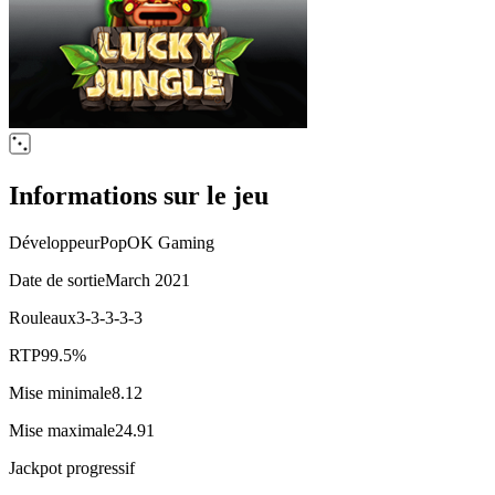
Informations sur le jeu
Développeur
PopOK Gaming
Date de sortie
March 2021
Rouleaux
3-3-3-3-3
RTP
99.5%
Mise minimale
8.12
Mise maximale
24.91
Jackpot progressif