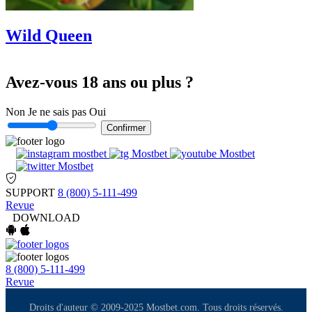
Wild Queen
Avez-vous 18 ans ou plus ?
Non
Je ne sais pas
Oui
Confirmer
SUPPORT
8 (800) 5-111-499
Revue
DOWNLOAD
8 (800) 5-111-499
Revue
Droits d'auteur © 2009-2025 Mostbet.com. Tous droits réservés.