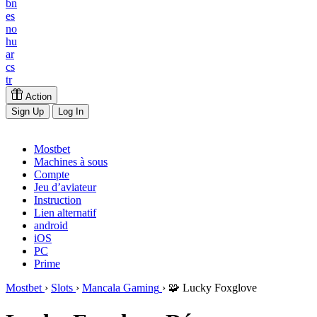
bn
es
no
hu
ar
cs
tr
Action
Sign Up
Log In
Mostbet
Machines à sous
Compte
Jeu d’aviateur
Instruction
Lien alternatif
android
iOS
PC
Prime
Mostbet
›
Slots
›
Mancala Gaming
›
🧩 Lucky Foxglove