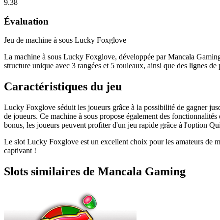
9.38
Évaluation
Jeu de machine à sous Lucky Foxglove
La machine à sous Lucky Foxglove, développée par Mancala Gaming, of
structure unique avec 3 rangées et 5 rouleaux, ainsi que des lignes de 
Caractéristiques du jeu
Lucky Foxglove séduit les joueurs grâce à la possibilité de gagner jusq
de joueurs. Ce machine à sous propose également des fonctionnalités de
bonus, les joueurs peuvent profiter d'un jeu rapide grâce à l'option Qu
Le slot Lucky Foxglove est un excellent choix pour les amateurs de ma
captivant !
Slots similaires de Mancala Gaming