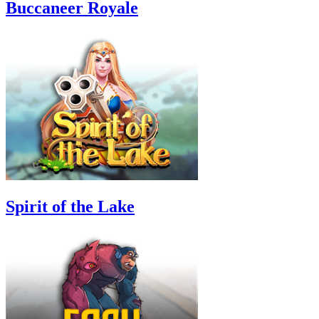
Buccaneer Royale
Spirit of the Lake