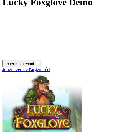
Lucky Foxglove Démo
Jouer maintenant
Jouer avec de l'argent réel