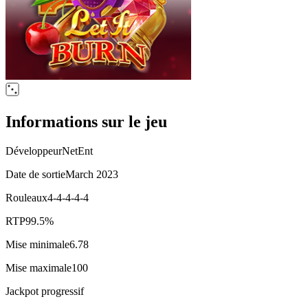
Informations sur le jeu
Développeur
NetEnt
Date de sortie
March 2023
Rouleaux
4-4-4-4-4
RTP
99.5%
Mise minimale
6.78
Mise maximale
100
Jackpot progressif