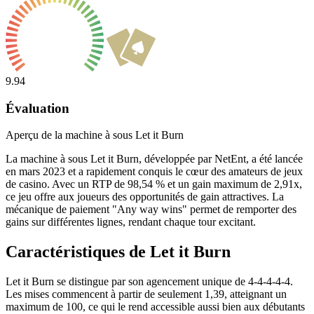
9.94
Évaluation
Aperçu de la machine à sous Let it Burn
La machine à sous Let it Burn, développée par NetEnt, a été lancée
en mars 2023 et a rapidement conquis le cœur des amateurs de jeux
de casino. Avec un RTP de 98,54 % et un gain maximum de 2,91x,
ce jeu offre aux joueurs des opportunités de gain attractives. La
mécanique de paiement "Any way wins" permet de remporter des
gains sur différentes lignes, rendant chaque tour excitant.
Caractéristiques de Let it Burn
Let it Burn se distingue par son agencement unique de 4-4-4-4-4.
Les mises commencent à partir de seulement 1,39, atteignant un
maximum de 100, ce qui le rend accessible aussi bien aux débutants