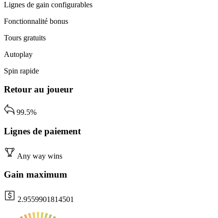
Lignes de gain configurables
Fonctionnalité bonus
Tours gratuits
Autoplay
Spin rapide
Retour au joueur
99.5%
Lignes de paiement
Any way wins
Gain maximum
2.9559901814501