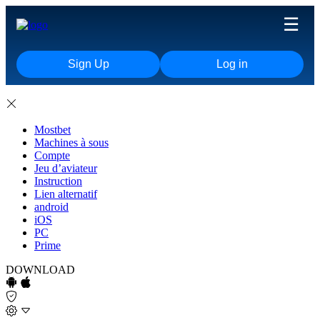
Sign Up
Log in
Mostbet
Machines à sous
Compte
Jeu d’aviateur
Instruction
Lien alternatif
android
iOS
PC
Prime
DOWNLOAD