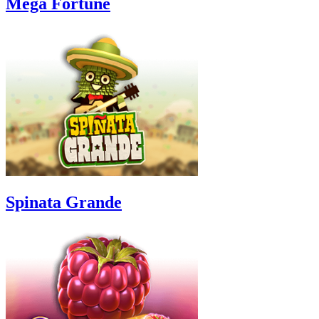
Mega Fortune
Spinata Grande