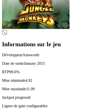
Informations sur le jeu
Développeur
Ainsworth
Date de sortie
January 2015
RTP
99.6%
Mise minimale
4.92
Mise maximale
11.99
Jackpot progressif
Lignes de gain configurables