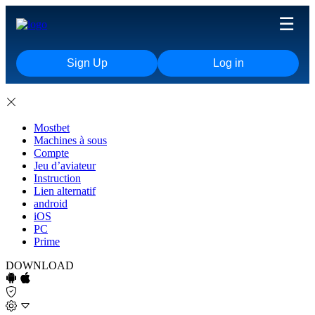
Sign Up
Log in
Mostbet
Machines à sous
Compte
Jeu d’aviateur
Instruction
Lien alternatif
android
iOS
PC
Prime
DOWNLOAD