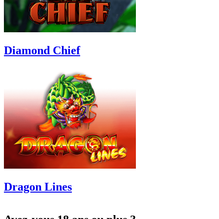
Diamond Chief
Dragon Lines