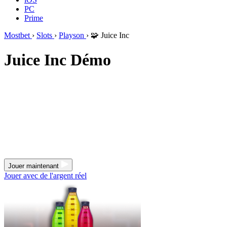
PC
Prime
Mostbet
›
Slots
›
Playson
›
🧩 Juice Inc
Juice Inc Démo
Jouer maintenant
Jouer avec de l'argent réel