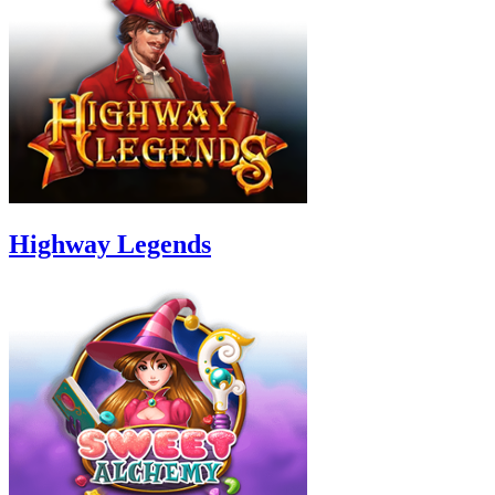
Highway Legends