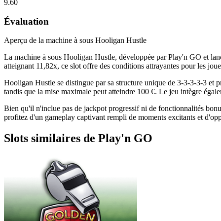
9.60
Évaluation
Aperçu de la machine à sous Hooligan Hustle
La machine à sous Hooligan Hustle, développée par Play'n GO et lan
atteignant 11,82x, ce slot offre des conditions attrayantes pour les joue
Hooligan Hustle se distingue par sa structure unique de 3-3-3-3-3 et 
tandis que la mise maximale peut atteindre 100 €. Le jeu intègre égal
Bien qu'il n'inclue pas de jackpot progressif ni de fonctionnalités bo
profitez d'un gameplay captivant rempli de moments excitants et d'oppo
Slots similaires de Play'n GO