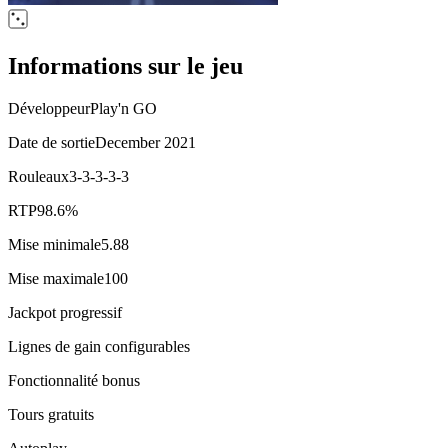
Informations sur le jeu
Développeur
Play'n GO
Date de sortie
December 2021
Rouleaux
3-3-3-3-3
RTP
98.6%
Mise minimale
5.88
Mise maximale
100
Jackpot progressif
Lignes de gain configurables
Fonctionnalité bonus
Tours gratuits