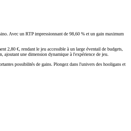
casino. Avec un RTP impressionnant de 98,60 % et un gain maximum
t 2,80 €, rendant le jeu accessible à un large éventail de budgets,
in, ajoutant une dimension dynamique à l'expérience de jeu.
rtantes possibilités de gains. Plongez dans l'univers des hooligans et