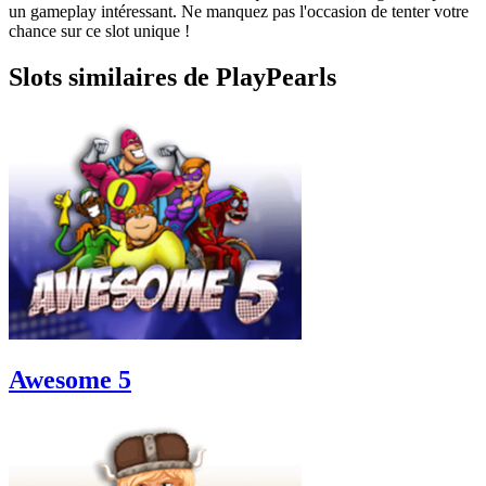
un gameplay intéressant. Ne manquez pas l'occasion de tenter votre
chance sur ce slot unique !
Slots similaires de PlayPearls
Awesome 5