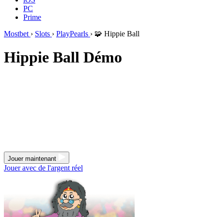
PC
Prime
Mostbet
›
Slots
›
PlayPearls
›
🧩 Hippie Ball
Hippie Ball Démo
Jouer maintenant
Jouer avec de l'argent réel