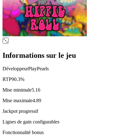
Informations sur le jeu
Développeur
PlayPearls
RTP
90.3%
Mise minimale
5.16
Mise maximale
4.89
Jackpot progressif
Lignes de gain configurables
Fonctionnalité bonus