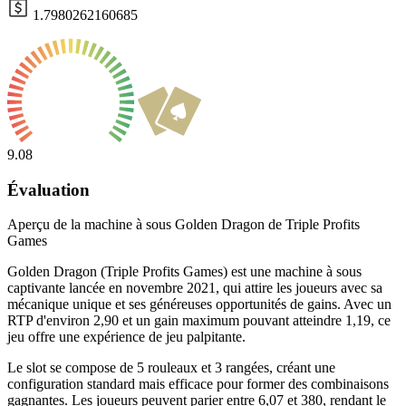
1.7980262160685
9.08
Évaluation
Aperçu de la machine à sous Golden Dragon de Triple Profits
Games
Golden Dragon (Triple Profits Games) est une machine à sous
captivante lancée en novembre 2021, qui attire les joueurs avec sa
mécanique unique et ses généreuses opportunités de gains. Avec un
RTP d'environ 2,90 et un gain maximum pouvant atteindre 1,19, ce
jeu offre une expérience de jeu palpitante.
Le slot se compose de 5 rouleaux et 3 rangées, créant une
configuration standard mais efficace pour former des combinaisons
gagnantes. Les joueurs peuvent parier entre 6,07 et 380, rendant le