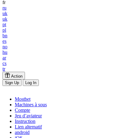
fr
ru
uk
uk
pt
pl
bn
es
no
hu
ar
cs
tr
Action
Sign Up
Log In
Mostbet
Machines à sous
Compte
Jeu d’aviateur
Instruction
Lien alternatif
android
iOS