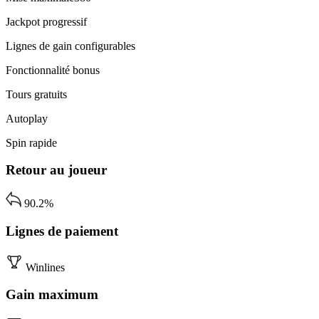
Jackpot progressif
Lignes de gain configurables
Fonctionnalité bonus
Tours gratuits
Autoplay
Spin rapide
Retour au joueur
90.2%
Lignes de paiement
Winlines
Gain maximum