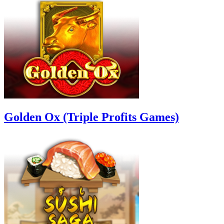
Golden Ox (Triple Profits Games)