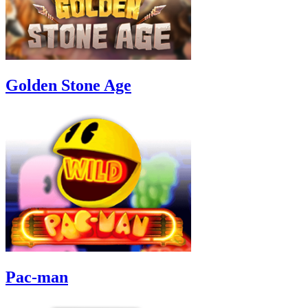
Golden Stone Age
Pac-man