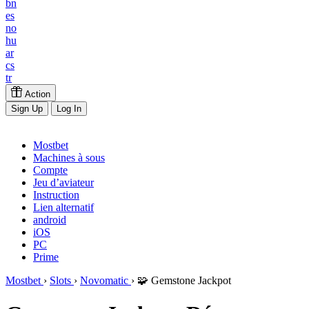
bn
es
no
hu
ar
cs
tr
Action
Sign Up
Log In
Mostbet
Machines à sous
Compte
Jeu d’aviateur
Instruction
Lien alternatif
android
iOS
PC
Prime
Mostbet
›
Slots
›
Novomatic
›
🧩 Gemstone Jackpot