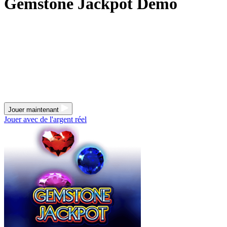
Gemstone Jackpot Démo
Jouer maintenant
Jouer avec de l'argent réel