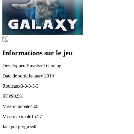
Informations sur le jeu
Développeur
Smartsoft Gaming
Date de sortie
January 2019
Rouleaux
3-3-3-3-3
RTP
90.5%
Mise minimale
4.08
Mise maximale
15.57
Jackpot progressif