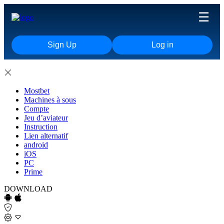
Sign Up
Log in
Mostbet
Machines à sous
Compte
Jeu d’aviateur
Instruction
Lien alternatif
android
iOS
PC
Prime
DOWNLOAD