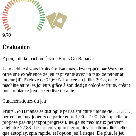
9.70
Évaluation
Aperçu de la machine à sous Fruits Go Bananas
La machine à sous Fruits Go Bananas, développée par Wazdan,
offre une expérience de jeu captivante avec un taux de retour au
joueur (RTP) élevé de 97,69%. Lancée en juillet 2018, cette
machine attire les joueurs grâce à son design coloré et fruité, créant
une ambiance joyeuse et divertissante.
Caractéristiques du jeu
Fruits Go Bananas se distingue par sa structure unique de 3-3-3-3-3,
permettant aux joueurs de parier entre 1,90 et 100. Bien qu'elle ne
propose pas de jackpot progressif, les gains maximaux peuvent
atteindre 22,83. Les joueurs apprécieront des fonctionnalités telles
que autoplay, spin rapide, et l'option jeu à risque. De plus, le jeu