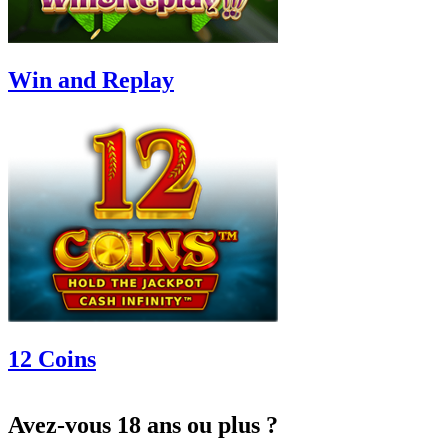
Win and Replay
12 Coins
Avez-vous 18 ans ou plus ?