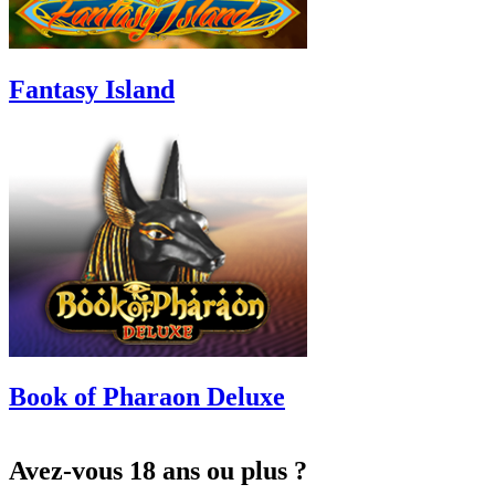
Fantasy Island
Book of Pharaon Deluxe
Avez-vous 18 ans ou plus ?