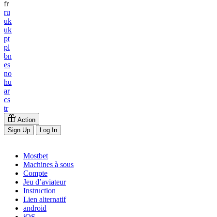
fr
ru
uk
uk
pt
pl
bn
es
no
hu
ar
cs
tr
Action
Sign Up
Log In
Mostbet
Machines à sous
Compte
Jeu d’aviateur
Instruction
Lien alternatif
android
iOS