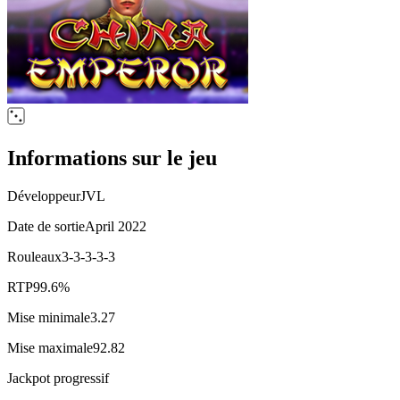
Informations sur le jeu
Développeur
JVL
Date de sortie
April 2022
Rouleaux
3-3-3-3-3
RTP
99.6%
Mise minimale
3.27
Mise maximale
92.82
Jackpot progressif