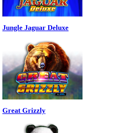
Jungle Jaguar Deluxe
Great Grizzly