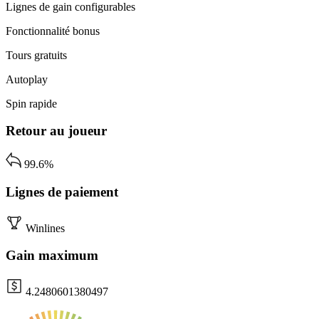
Lignes de gain configurables
Fonctionnalité bonus
Tours gratuits
Autoplay
Spin rapide
Retour au joueur
99.6%
Lignes de paiement
Winlines
Gain maximum
4.2480601380497