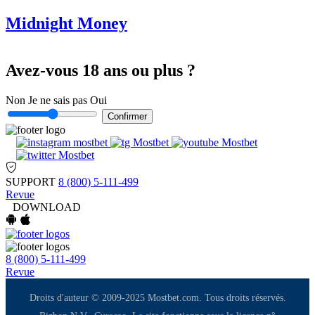
Midnight Money
Avez-vous 18 ans ou plus ?
Non
Je ne sais pas
Oui
Confirmer
SUPPORT
8 (800) 5-111-499
Revue
DOWNLOAD
8 (800) 5-111-499
Revue
Droits d'auteur © 2009-2025 Mostbet.com. Tous droits réservés.