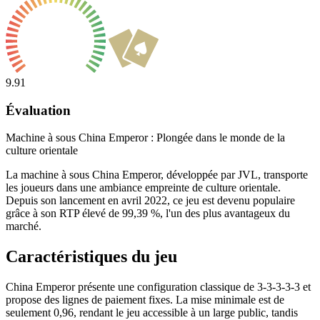
9.91
Évaluation
Machine à sous China Emperor : Plongée dans le monde de la
culture orientale
La machine à sous China Emperor, développée par JVL, transporte
les joueurs dans une ambiance empreinte de culture orientale.
Depuis son lancement en avril 2022, ce jeu est devenu populaire
grâce à son RTP élevé de 99,39 %, l'un des plus avantageux du
marché.
Caractéristiques du jeu
China Emperor présente une configuration classique de 3-3-3-3-3 et
propose des lignes de paiement fixes. La mise minimale est de
seulement 0,96, rendant le jeu accessible à un large public, tandis