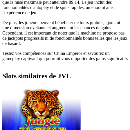
que la mise maximale peut atteindre 89,14. Le jeu inclut des
fonctionnalités d'autoplay et de spins rapides, améliorant ainsi
l'expérience de jeu.
De plus, les joueurs peuvent bénéficier de tours gratuits, ajoutant
une dimension excitante et augmentant les chances de gains.
Cependant, il est important de noter que la machine ne propose pas
de jackpots progressifs ni de fonctionnalités bonus telles que les jeux
de hasard.
Testez vos compétences sur China Emperor et savourez un
gameplay captivant qui pourrait vous rapporter des gains significatifs
!
Slots similaires de JVL