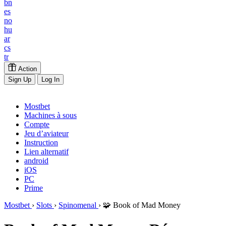
bn
es
no
hu
ar
cs
tr
Action
Sign Up
Log In
Mostbet
Machines à sous
Compte
Jeu d’aviateur
Instruction
Lien alternatif
android
iOS
PC
Prime
Mostbet
›
Slots
›
Spinomenal
›
🧩 Book of Mad Money