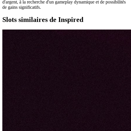
d'argent, à la recherche d'un gameplay dynamique et de possibilités
de gains significatifs.
Slots similaires de Inspired