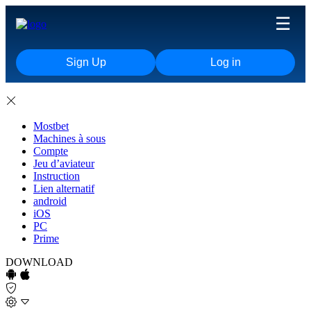
Sign Up
Log in
Mostbet
Machines à sous
Compte
Jeu d’aviateur
Instruction
Lien alternatif
android
iOS
PC
Prime
DOWNLOAD