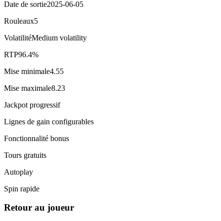
Date de sortie
2025-06-05
Rouleaux
5
Volatilité
Medium volatility
RTP
96.4%
Mise minimale
4.55
Mise maximale
8.23
Jackpot progressif
Lignes de gain configurables
Fonctionnalité bonus
Tours gratuits
Autoplay
Spin rapide
Retour au joueur