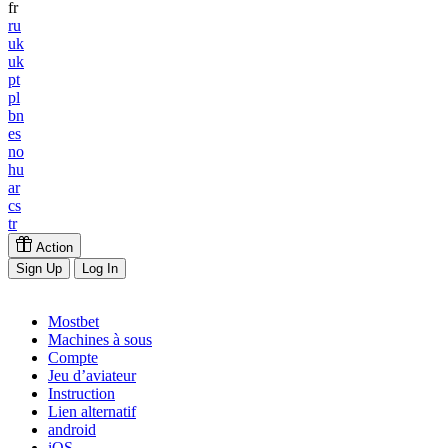
fr
ru
uk
uk
pt
pl
bn
es
no
hu
ar
cs
tr
Action
Sign Up
Log In
Mostbet
Machines à sous
Compte
Jeu d’aviateur
Instruction
Lien alternatif
android
iOS