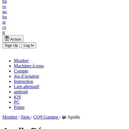
bn
es
no
hu
ar
cs
tr
Action
Sign Up
Log In
Mostbet
Machines à sous
Compte
Jeu d’aviateur
Instruction
Lien alternatif
android
iOS
PC
Prime
Mostbet
›
Slots
›
CQ9 Gaming
›
🧩 Apollo