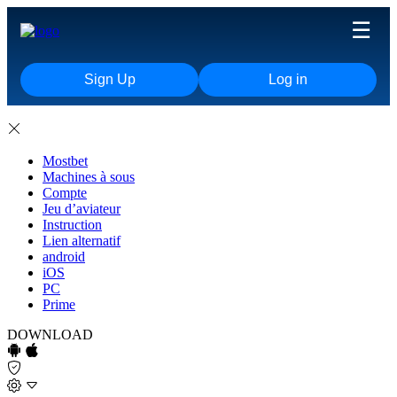
Sign Up
Log in
Mostbet
Machines à sous
Compte
Jeu d’aviateur
Instruction
Lien alternatif
android
iOS
PC
Prime
DOWNLOAD