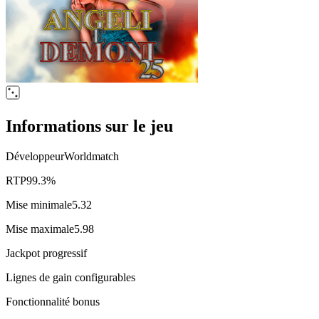
Informations sur le jeu
Développeur
Worldmatch
RTP
99.3%
Mise minimale
5.32
Mise maximale
5.98
Jackpot progressif
Lignes de gain configurables
Fonctionnalité bonus