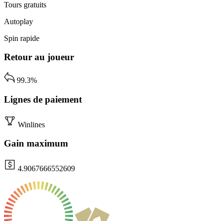
Tours gratuits
Autoplay
Spin rapide
Retour au joueur
99.3%
Lignes de paiement
Winlines
Gain maximum
4.9067666552609