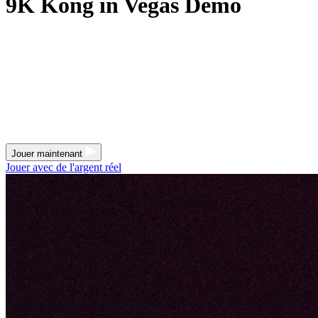
9K Kong in Vegas Démo
Jouer maintenant
Jouer avec de l'argent réel