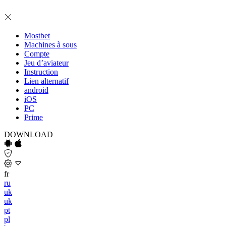
Mostbet
Machines à sous
Compte
Jeu d’aviateur
Instruction
Lien alternatif
android
iOS
PC
Prime
DOWNLOAD
fr
ru
uk
uk
pt
pl