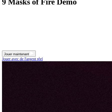
9 Masks of Fire Démo
Jouer maintenant
Jouer avec de l'argent réel