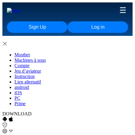
Sign Up
Log in
Mostbet
Machines à sous
Compte
Jeu d’aviateur
Instruction
Lien alternatif
android
iOS
PC
Prime
DOWNLOAD