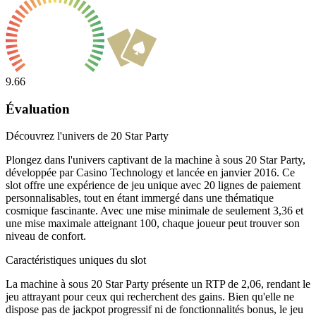
9.66
Évaluation
Découvrez l'univers de 20 Star Party
Plongez dans l'univers captivant de la machine à sous 20 Star Party,
développée par Casino Technology et lancée en janvier 2016. Ce
slot offre une expérience de jeu unique avec 20 lignes de paiement
personnalisables, tout en étant immergé dans une thématique
cosmique fascinante. Avec une mise minimale de seulement 3,36 et
une mise maximale atteignant 100, chaque joueur peut trouver son
niveau de confort.
Caractéristiques uniques du slot
La machine à sous 20 Star Party présente un RTP de 2,06, rendant le
jeu attrayant pour ceux qui recherchent des gains. Bien qu'elle ne
dispose pas de jackpot progressif ni de fonctionnalités bonus, le jeu