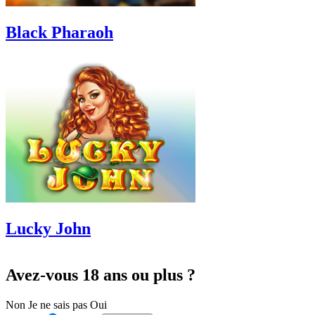
Black Pharaoh
Lucky John
Avez-vous 18 ans ou plus ?
Non
Je ne sais pas
Oui