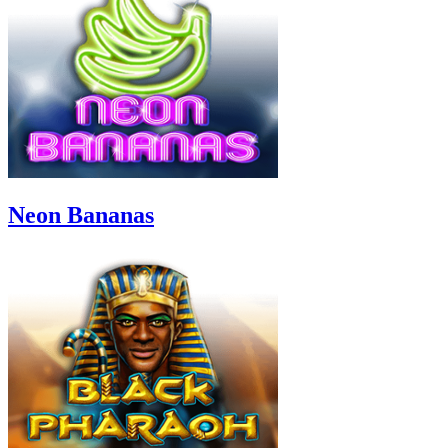
Neon Bananas