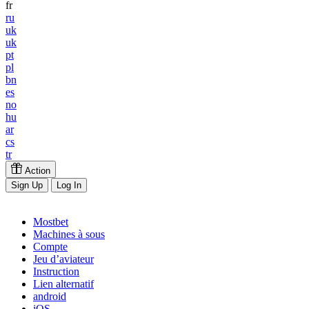
fr
ru
uk
uk
pt
pl
bn
es
no
hu
ar
cs
tr
Action
Sign Up
Log In
Mostbet
Machines à sous
Compte
Jeu d’aviateur
Instruction
Lien alternatif
android
iOS