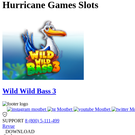
Hurricane Games Slots
Wild Wild Bass 3
SUPPORT
8 (800) 5-111-499
Revue
DOWNLOAD